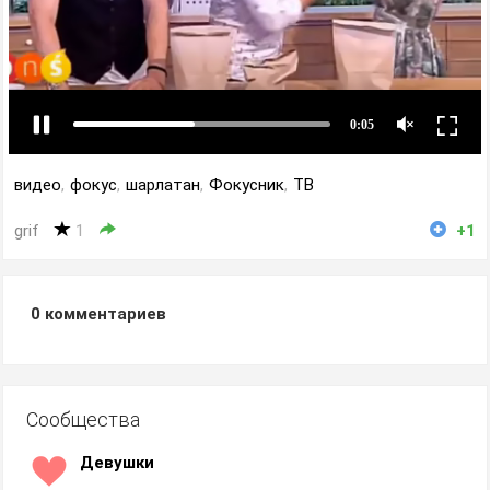
видео
,
фокус
,
шарлатан
,
Фокусник
,
ТВ
grif
1
+1
0
комментариев
Сообщества
Девушки