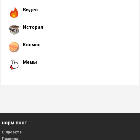
Видео
История
Космос
Мемы
норм пост
О проекте
Правила