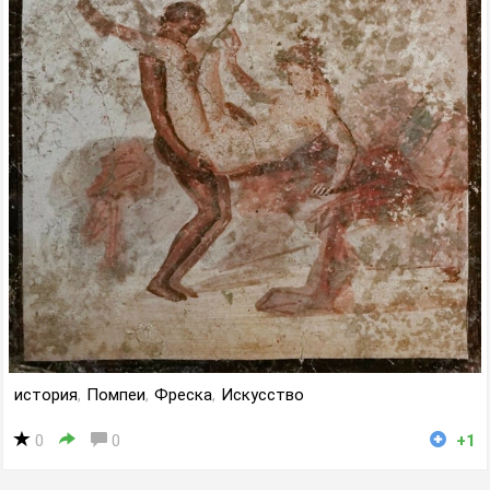
история
,
Помпеи
,
Фреска
,
Искусство
0
0
+1