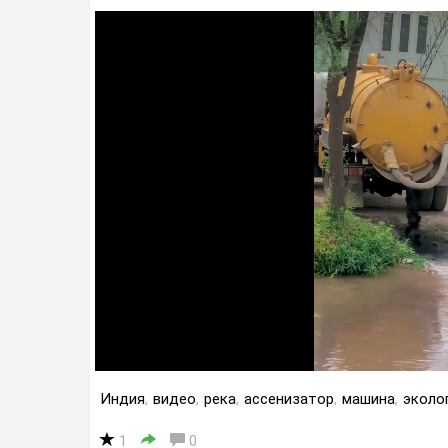
Индия
,
видео
,
река
,
ассенизатор
,
машина
,
эколо
1
0