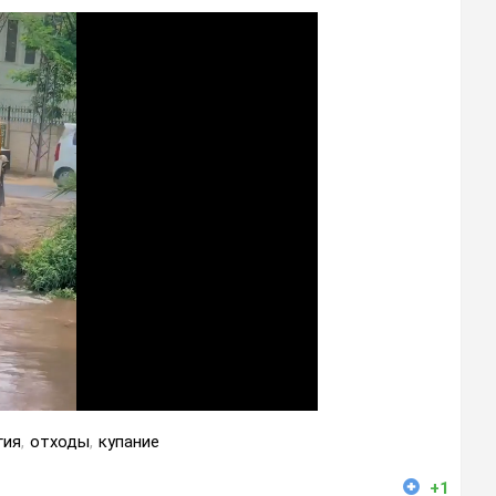
гия
,
отходы
,
купание
+1