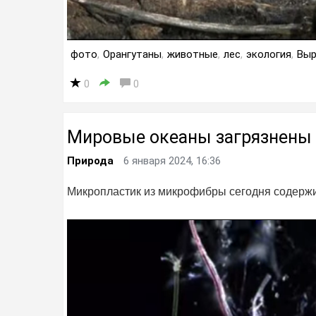
фото
,
Орангутаны
,
животные
,
лес
,
экология
,
Выр
0
0
Мировые океаны загрязнены
Природа
6 января 2024, 16:36
Микропластик из микрофибры сегодня содержи