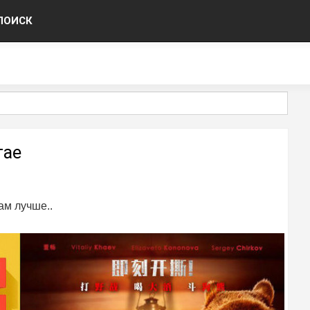
ПОИСК
тае
ам лучше..