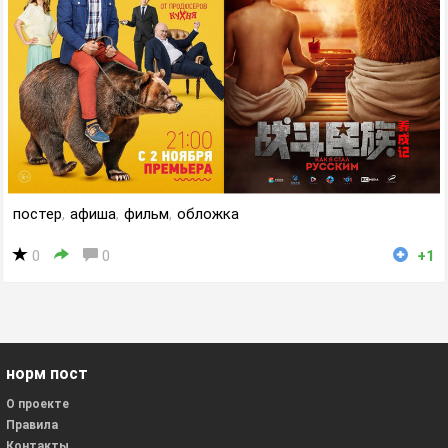
постер
,
афиша
,
фильм
,
обложка
0
0
+1
норм пост
О проекте
Правила
Контакты