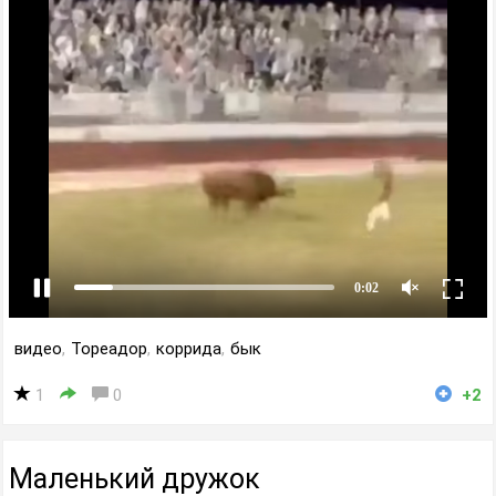
видео
,
Тореадор
,
коррида
,
бык
1
0
+2
Маленький дружок