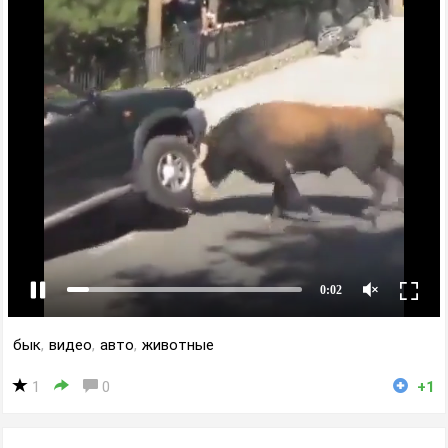
бык
,
видео
,
авто
,
животные
1
0
+1