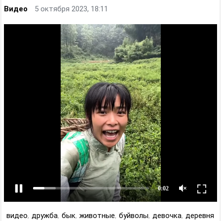
Видео
5 октября 2023, 18:11
видео
,
дружба
,
бык
,
животные
,
буйволы
,
девочка
,
деревня