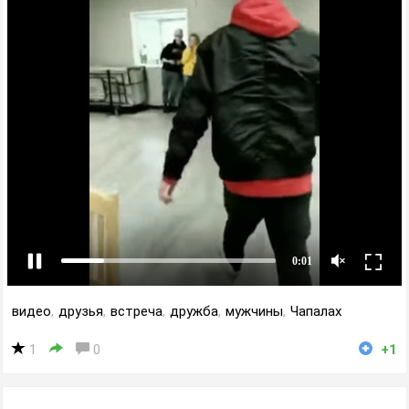
видео
,
друзья
,
встреча
,
дружба
,
мужчины
,
Чапалах
1
0
+1