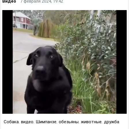
Видео
7 февраля 2024, 19:42
Собака
,
видео
,
Шимпанзе
,
обезьяны
,
животные
,
дружба