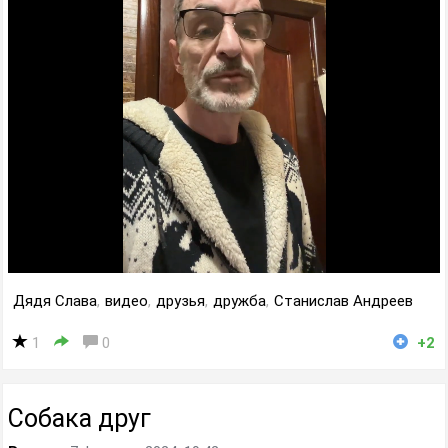
Дядя Слава
,
видео
,
друзья
,
дружба
,
Станислав Андреев
1
0
+2
Собака друг