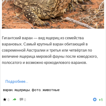
Гигантский варан — вид ящериц из семейства
варановых. Самый крупный варан обитающий в
современной Австралии и третья или четвёртая по
величине ящерица мировой фауны после комодского,
полосатого и возможно крокодилового варанов.
Подробнее...
варан
,
ящерицы
,
фото
,
животные
0
0
+1