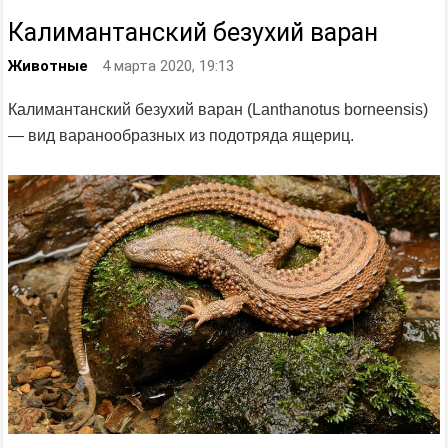
Калимантанский безухий варан
Животные
4 марта 2020, 19:13
Калимантанский безухий варан (Lanthanotus borneensis)
— вид варанообразных из подотряда ящериц.