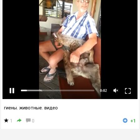
гиены
,
животные
,
видео
1
0
+1