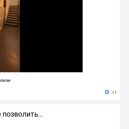
ализм
+1
 позволить...