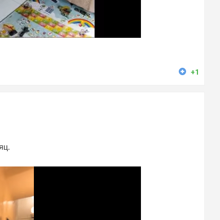
+1
яц.