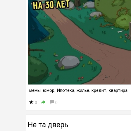
мемы
,
юмор
,
Ипотека
,
жилье
,
кредит
,
квартира
0
0
Не та дверь