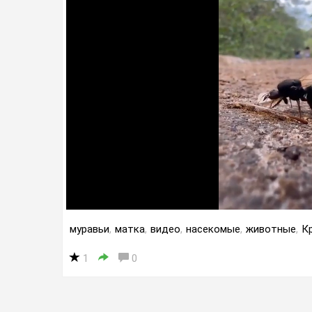
муравьи
,
матка
,
видео
,
насекомые
,
животные
,
К
1
0