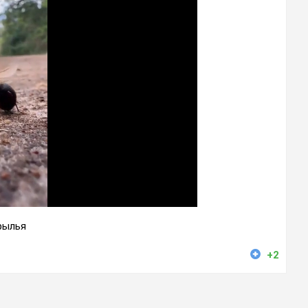
рылья
+2