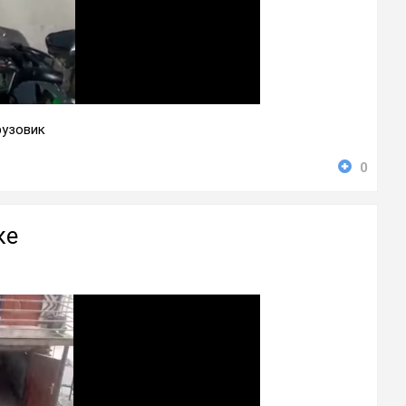
рузовик
0
ке