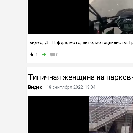
видео
,
ДТП
,
фура
,
мото
,
авто
,
мотоциклисты
,
Г
1
0
Типичная женщина на парков
Видео
18 сентября 2022, 18:04