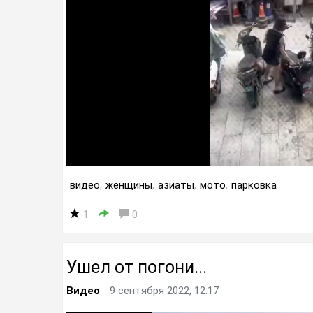
видео
,
женщины
,
азиаты
,
мото
,
парковка
1
0
Ушел от погони...
Видео
9 сентября 2022, 12:17