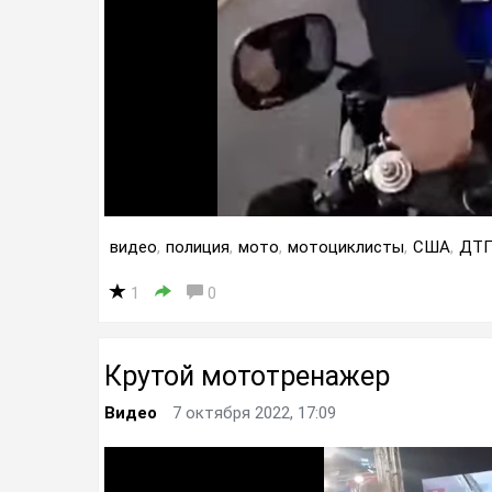
видео
,
полиция
,
мото
,
мотоциклисты
,
США
,
ДТ
1
0
Крутой мототренажер
Видео
7 октября 2022, 17:09