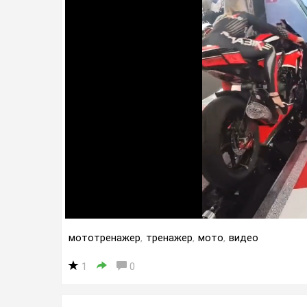
мототренажер
,
тренажер
,
мото
,
видео
1
0