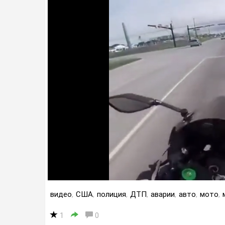
видео
,
США
,
полиция
,
ДТП
,
аварии
,
авто
,
мото
,
1
0