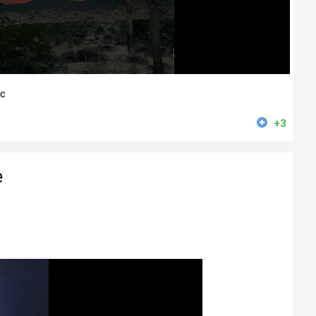
с
+3
е