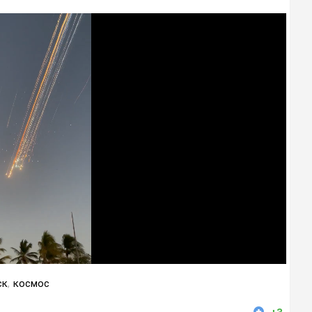
ск
,
космос