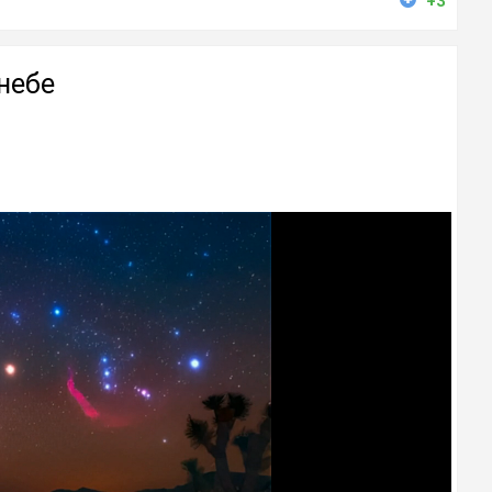
+3
небе