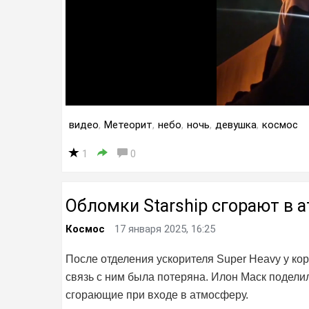
видео
,
Метеорит
,
небо
,
ночь
,
девушка
,
космос
1
0
Обломки Starship сгорают в 
Космос
17 января 2025, 16:25
После отделения ускорителя Super Heavy у кор
связь с ним была потеряна. Илон Маск подели
сгорающие при входе в атмосферу.