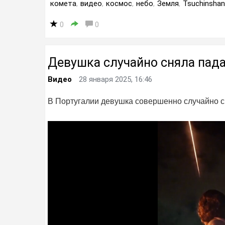
комета
,
видео
,
космос
,
небо
,
Земля
,
Tsuchinsha
0
0
Девушка случайно сняла пад
Видео
28 января 2025, 16:46
В Португалии девушка совершенно случайно с