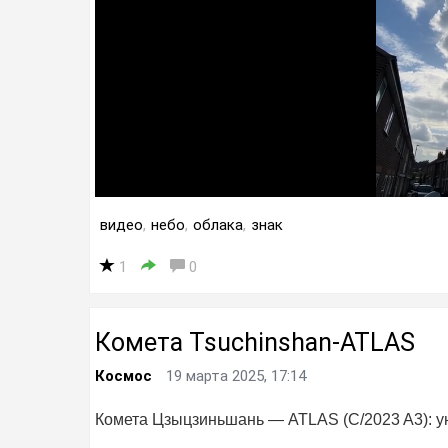
видео
,
небо
,
облака
,
знак
1
0
Комета Tsuchinshan-ATLAS
Космос
19 марта 2025, 17:14
Комета Цзыцзиньшань — ATLAS (C/2023 A3): у