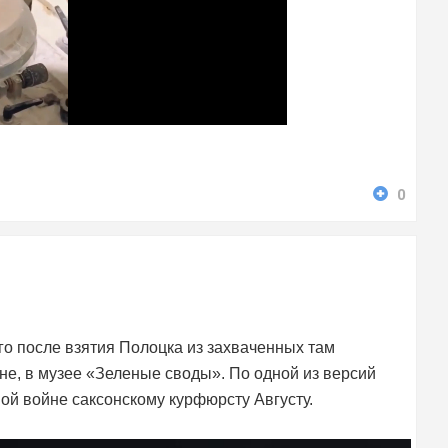
0
го после взятия Полоцка из захваченных там
не, в музее «Зеленые своды». По одной из версий
ой войне саксонскому курфюрсту Августу.