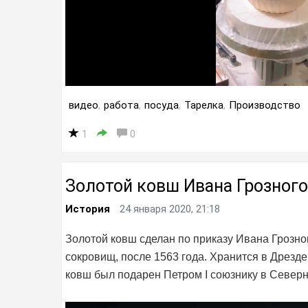
видео
,
работа
,
посуда
,
Тарелка
,
Производство
1
0
Золотой ковш Ивана Грозного
История
24 января 2020, 21:18
Золотой ковш сделан по приказу Ивана Грозно
сокровищ, после 1563 года. Хранится в Дрезде
ковш был подарен Петром I союзнику в Северн