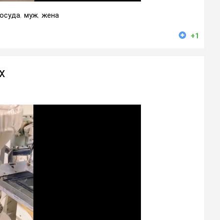
осуда
,
муж
,
жена
+1
х