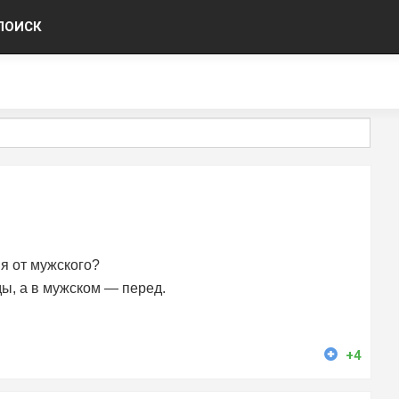
ПОИСК
я от мужского?
ы, а в мужском — перед.
+4