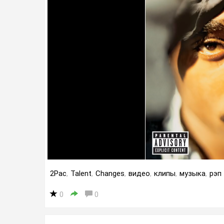
2Pac
,
Talent
,
Changes
,
видео
,
клипы
,
музыка
,
рэп
0
0