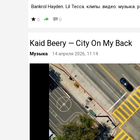
Bankrol Hayden
,
Lil Tecca
,
клипы
,
видео
,
музыка
,
р
0
0
Kaid Beery — City On My Back
Музыка
14 апреля 2026, 11:14