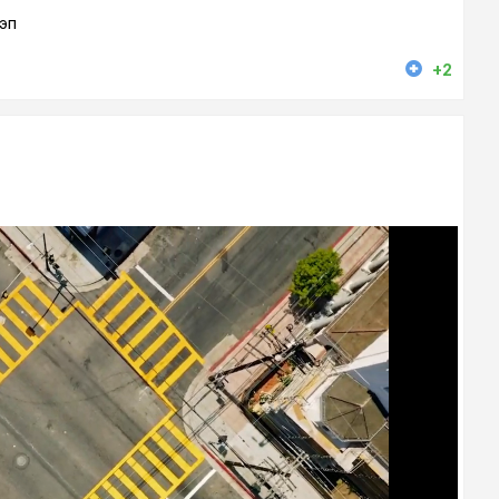
эп
+2