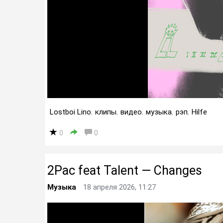
Lostboi Lino
,
клипы
,
видео
,
музыка
,
рэп
,
Hilfe
0
0
2Pac feat Talent — Changes
Музыка
18 апреля 2026, 11:27