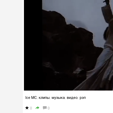
Ice MC
,
клипы
,
музыка
,
видео
,
рэп
0
0