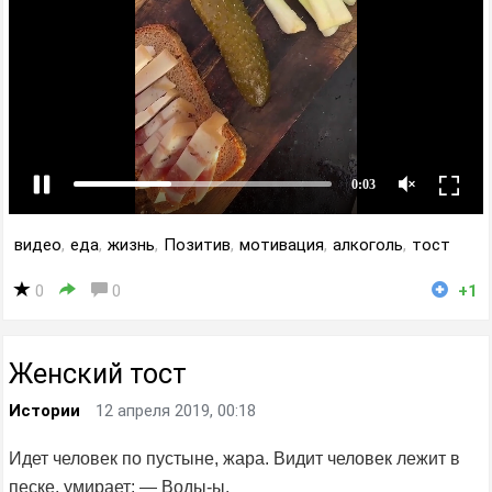
видео
,
еда
,
жизнь
,
Позитив
,
мотивация
,
алкоголь
,
тост
0
0
+1
Женский тост
Истории
12 апреля 2019, 00:18
Идет человек по пустыне, жара. Видит человек лежит в
песке, умирает: — Воды-ы.