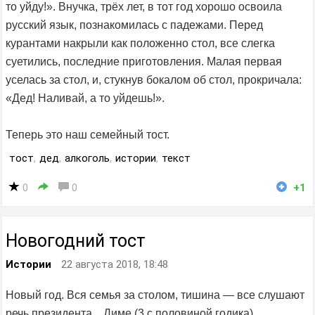
то уйду!». Внучка, трёх лет, в тот год хорошо освоила
русский язык, познакомилась с падежами. Перед
курантами накрыли как положенно стол, все слегка
суетились, последние приготовления. Малая первая
уселась за стол, и, стукнув бокалом об стол, прокричала:
«Дед! Наливай, а то уйдешь!».
Теперь это наш семейный тост.
тост
,
дед
,
алкоголь
,
истории
,
текст
0
0
+1
Новогодний тост
Истории
22 августа 2018, 18:48
Новый год. Вся семья за столом, тишина — все слушают
речь президента... Диме (3 с половиной годика)