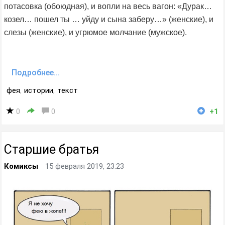
потасовка (обоюдная), и вопли на весь вагон: «Дурак…
козел… пошел ты … уйду и сына заберу…» (женские), и
слезы (женские), и угрюмое молчание (мужское).
Подробнее...
фея
,
истории
,
текст
0
0
+1
Старшие братья
Комиксы
15 февраля 2019, 23:23