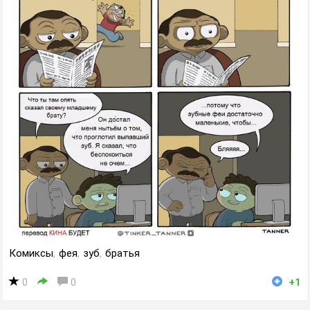
Комиксы
,
фея
,
зуб
,
братья
0
0
+1