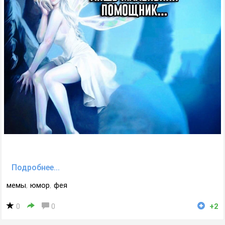
Подробнее...
мемы
,
юмор
,
фея
0
0
+2