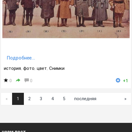
Подробнее...
история
,
фото
,
цвет
,
Снимки
0
0
+1
«
1
2
3
4
5
последняя
»
норм пост