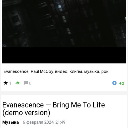
Evanescence
,
Paul McCoy
,
видео
,
клипы
,
музыка
,
рок
1
0
+2
Evanescence — Bring Me To Life
(demo version)
Музыка
6 февраля 2024, 21:49