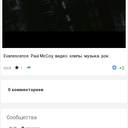
Evanescence
,
Paul McCoy
,
видео
,
клипы
,
музыка
,
рок
lord
1
+2
0
комментариев
Сообщества