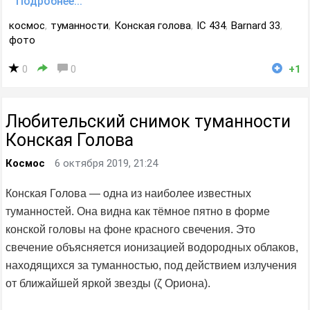
Подробнее...
космос
,
туманности
,
Конская голова
,
IC 434
,
Barnard 33
,
фото
0
0
+1
Любительский снимок туманности
Конская Голова
Космос
6 октября 2019, 21:24
Конская Голова — одна из наиболее известных
туманностей. Она видна как тёмное пятно в форме
конской головы на фоне красного свечения. Это
свечение объясняется ионизацией водородных облаков,
находящихся за туманностью, под действием излучения
от ближайшей яркой звезды (ζ Ориона).