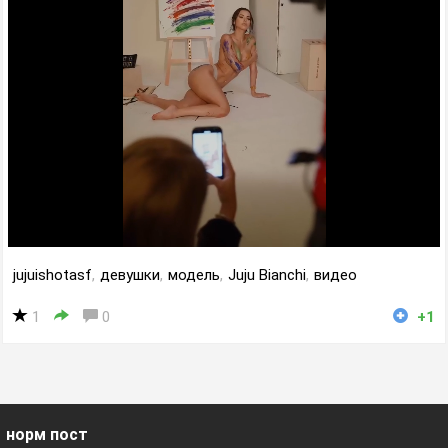
jujuishotasf
,
девушки
,
модель
,
Juju Bianchi
,
видео
1
0
+1
норм пост