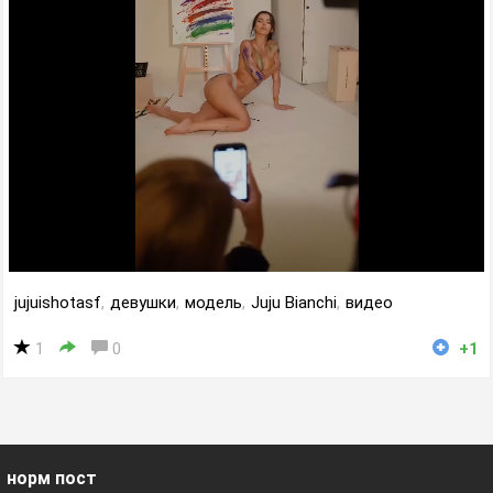
jujuishotasf
,
девушки
,
модель
,
Juju Bianchi
,
видео
1
0
+1
норм пост