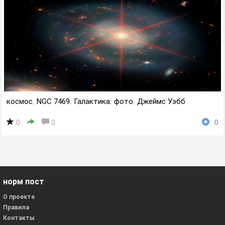
космос
,
NGC 7469
,
Галактика
,
фото
,
Джеймс Уэбб
0
0
0
норм пост
О проекте
Правила
Контакты