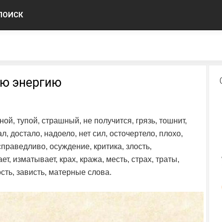
ПОИСК
ю энергию
ной, тупой, страшный, не получится, грязь, тошнит,
тал, достало, надоело, нет сил, осточертело, плохо,
справедливо, осуждение, критика, злость,
т, изматывает, крах, кража, месть, страх, траты,
сть, зависть, матерные слова.