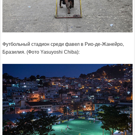
Футбольный стадион среди фавел в Рио-де-Жанейро,
Бразилия. (Фото Yasuyoshi Chiba):