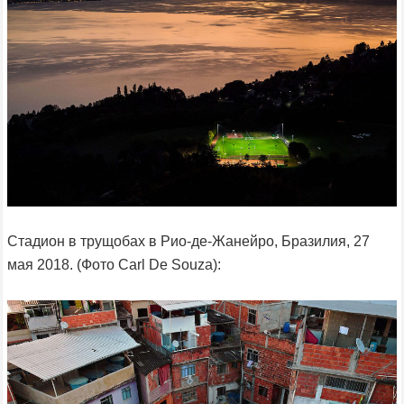
Стадион в трущобах в Рио-де-Жанейро, Бразилия, 27
мая 2018. (Фото Carl De Souza):