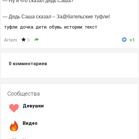
— Ну и что сказал дядь Саша?
— Дядь Саша сказал – За@бательские туфли!
туфли
,
дочка
,
дети
,
обувь
,
истории
,
текст
Artem
0
+1
0
комментариев
Сообщества
Девушки
Видео