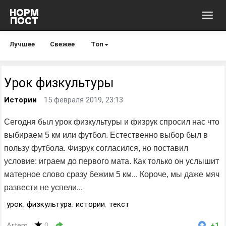
Toggl
navig
Лучшее
Свежее
Топ
Урок физкультуры
Истории
15 февраля 2019, 23:13
Сегодня был урок физкультуры и физрук спросил нас что
выбираем 5 км или футбол. Естественно выбор был в
пользу футбола. Физрук согласился, но поставил
условие: играем до первого мата. Как только он услышит
матерное слово сразу бежим 5 км... Короче, мы даже мяч
развести не успели...
урок
,
физкультура
,
истории
,
текст
Artem
0
+1