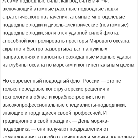
А сами подводные силы, как род сил ВМФ РФ,
включающий атомные ракетные подводные лодки
стратегического назначения, атомные многоцелевые
подводные лодки и дизель-электрические (неатомные)
подводные лодки, являются ударной силой флота,
способной контролировать просторы Мирового океана,
скрытно и быстро развертываться на нужных
направлениях и наносить неожиданные мощные удары
из глубины океана по морским и континентальным целям.
Но современный подводный флот России — это не
только передовые конструкторские решения и
технологии в области кораблестроения, но и
высокопрофессиональные специалисты-подводники,
знающие и гордящиеся своей профессией. И
традиционно в свой праздник — День моряка-
подводника — они получают поздравления от
командования, а особо отличившиеся моряки подводных