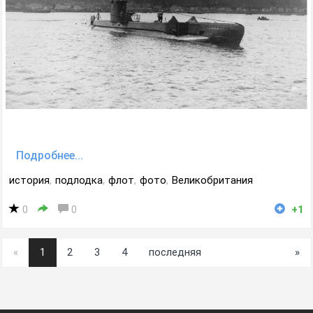
Подробнее...
история
,
подлодка
,
флот
,
фото
,
Великобритания
0
0
+1
«
1
2
3
4
последняя
»