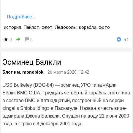
Подробнее...
история
,
Пайлот
,
флот
,
Ледоколы
,
корабли
,
фото
0
0
+1
Эсминец Балкли
Блог им. monoblok
26 марта 2020, 12:42
USS Bulkeley (DDG-84) — эсминец УРО типа «Арли
Бёрк» ВМС США. Тридцать четвёртый корабль этого типа
в составе ВМС и пятнадцатый, построенный на верфи
«Ingalls Shipbuilding» в Паскагуле. Назван в честь вице-
адмирала Джона Балкели. Спущен на воду 21 июня 2000
года, в строю с 8 декабря 2001 года.