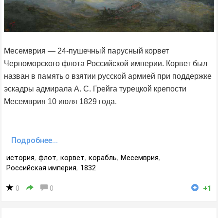
Месемврия — 24-пушечный парусный корвет
Черноморского флота Российской империи. Корвет был
назван в память о взятии русской армией при поддержке
эскадры адмирала А. С. Грейга турецкой крепости
Месемврия 10 июля 1829 года.
Подробнее...
история
,
флот
,
корвет
,
корабль
,
Месемврия
,
Российская империя
,
1832
0
0
+1