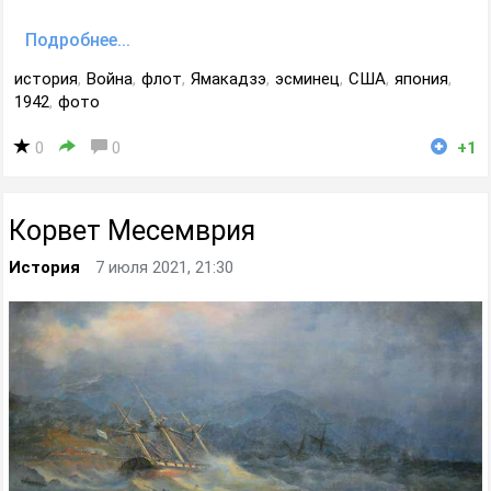
Подробнее...
история
,
Война
,
флот
,
Ямакадзэ
,
эсминец
,
США
,
япония
,
1942
,
фото
0
0
+1
Корвет Месемврия
История
7 июля 2021, 21:30