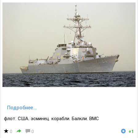
Подробнее...
флот
,
США
,
эсминец
,
корабли
,
Балкли
,
ВМС
0
0
+1