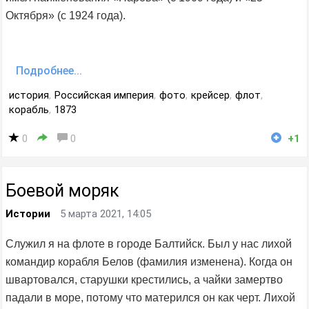
Октября» (с 1924 года).
Подробнее...
история
,
Российская империя
,
фото
,
крейсер
,
флот
,
корабль
,
1873
0
0
+1
Боевой моряк
Истории
5 марта 2021, 14:05
Служил я на флоте в городе Балтийск. Был у нас лихой
командир корабля Белов (фамилия изменена). Когда он
швартовался, старушки крестились, а чайки замертво
падали в море, потому что матерился он как черт. Лихой