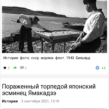
История
,
фото
,
ссср
,
моряки
,
флот
,
1943
,
Бильярд
0
0
+1
Пораженный торпедой японский
эсминец Ямакадзэ
История
3 сентября 2021, 15:10