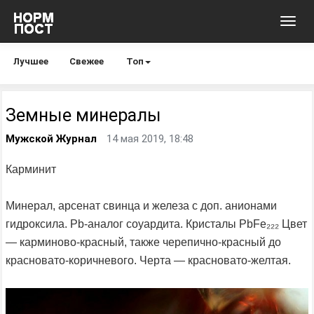
Toggl
navig
Лучшее
Свежее
Топ
Земные минералы
Мужской Журнал
14 мая 2019, 18:48
Карминит
Минерал, арсенат свинца и железа с доп. анионами
гидроксила. Pb-аналог соуардита. Кристалы PbFe₂₂₂ Цвет
— карминово-красный, также черепично-красный до
красновато-коричневого. Черта — красновато-желтая.