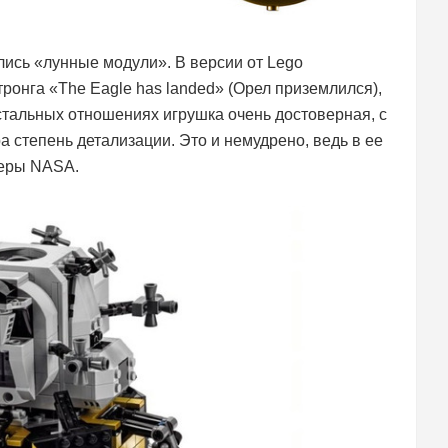
ись «лунные модули». В версии от Lego
онга «The Eagle has landed» (Орел приземлился),
остальных отношениях игрушка очень достоверная, с
а степень детализации. Это и немудрено, ведь в ее
неры NASA.