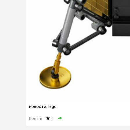
новости
,
lego
Remini
0