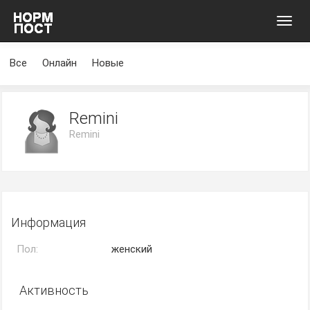
Toggl
navig
Все
Онлайн
Новые
Remini
Remini
Информация
Пол:
женский
Активность