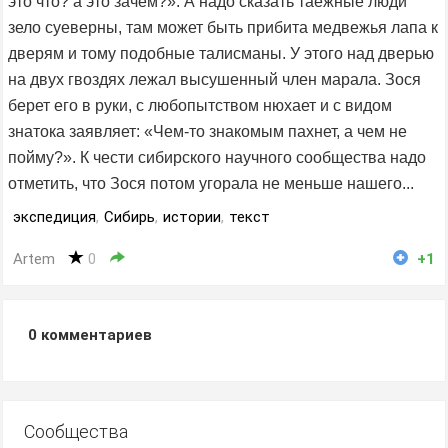
это что? а это зачем?». А надо сказать таежные люди
зело суеверны, там может быть прибита медвежья лапа к
дверям и тому подобные талисманы. У этого над дверью
на двух гвоздях лежал высушенный член марала. Зося
берет его в руки, с любопытством нюхает и с видом
знатока заявляет: «Чем-то знакомым пахнет, а чем не
пойму?». К чести сибирского научного сообщества надо
отметить, что Зося потом угорала не меньше нашего...
экспедиция
,
Сибирь
,
истории
,
текст
Artem
0
+1
0
комментариев
Сообщества