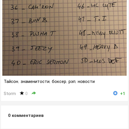
Тайсон
,
знаменитости
,
боксер
,
рэп
,
новости
Storm
0
+1
0
комментариев