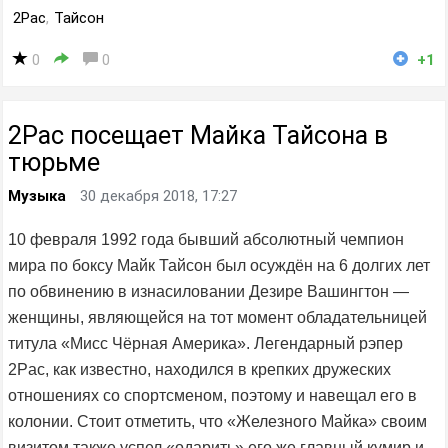
2Pac
,
Тайсон
0
0
+1
2Pac посещает Майка Тайсона в
тюрьме
Музыка
30 декабря 2018, 17:27
10 февраля 1992 года бывший абсолютный чемпион
мира по боксу Майк Тайсон был осуждён на 6 долгих лет
по обвинению в изнасиловании Дезире Вашингтон —
женщины, являющейся на тот момент обладательницей
титула «Мисс Чёрная Америка». Легендарный рэпер
2Pac, как известно, находился в крепких дружеских
отношениях со спортсменом, поэтому и навещал его в
колонии. Стоит отметить, что «Железного Майка» своим
визитом также успел «одарить» его же главный кумир и