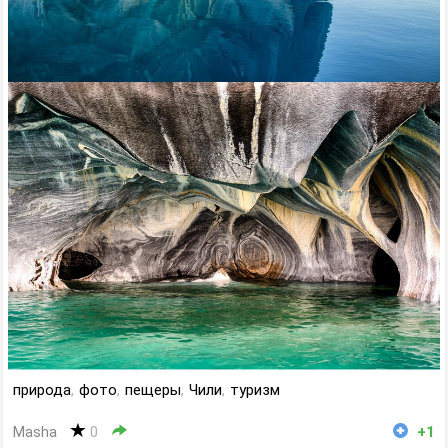
природа
,
фото
,
пещеры
,
Чили
,
туризм
Masha
0
+1