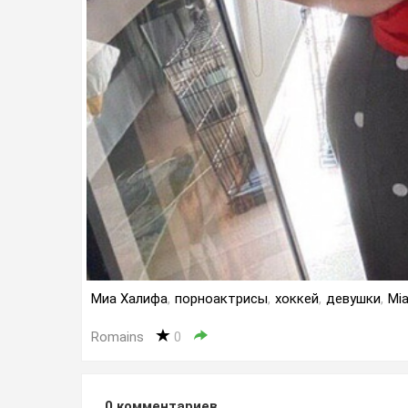
Миа Халифа
,
порноактрисы
,
хоккей
,
девушки
,
Mia
Romains
0
0
комментариев