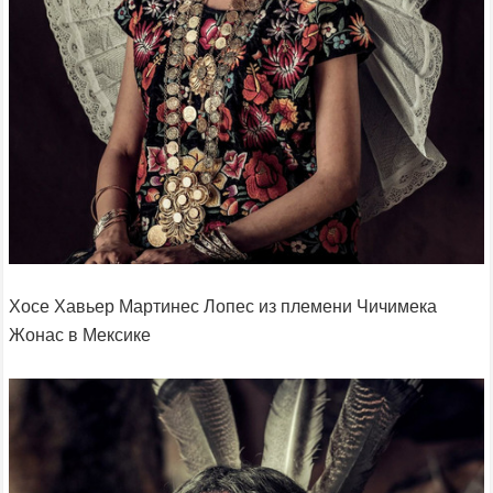
Хосе Хавьер Мартинес Лопес из племени Чичимека
Жонас в Мексике