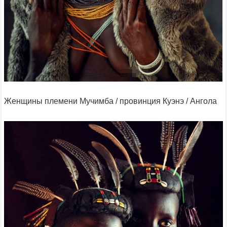
Женщины племени Мучимба / провинция Куэнэ / Ангола