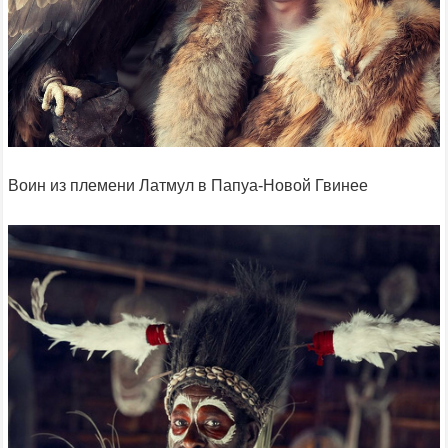
Воин из племени Латмул в Папуа-Новой Гвинее