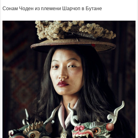
Сонам Чоден из племени Шарчоп в Бутане