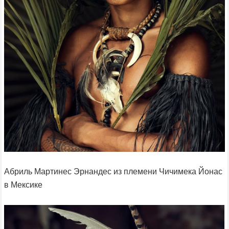
Абриль Мартинес Эрнандес из племени Чичимека Йонас
в Мексике