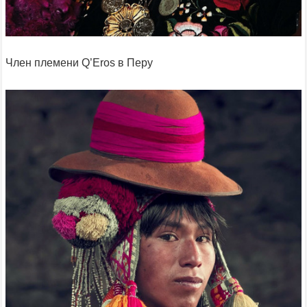
Член племени Q’Eros в Перу