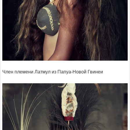
Член племени Латмул из Папуа-Новой Гвинеи