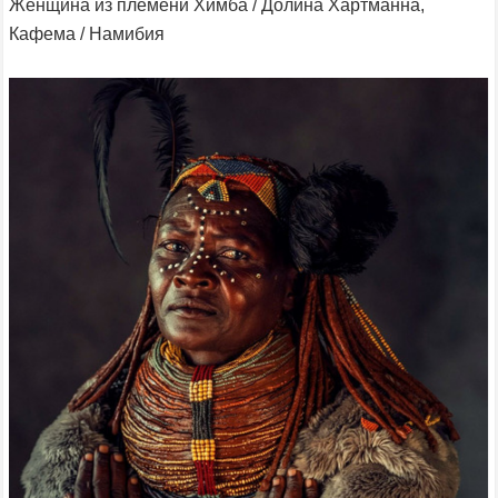
Женщина из племени Химба / Долина Хартманна,
Кафема / Намибия