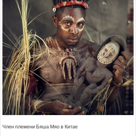
Член племени Бяша Мяо в Китае