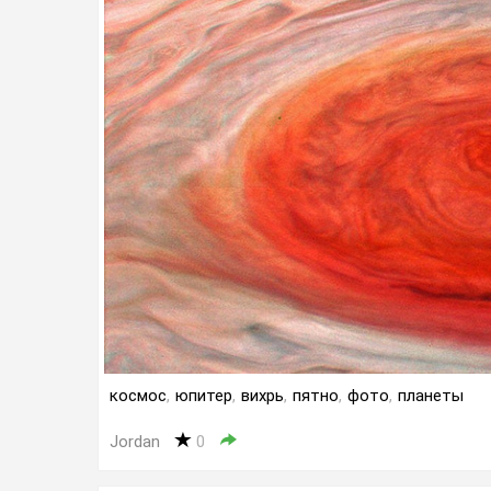
космос
,
юпитер
,
вихрь
,
пятно
,
фото
,
планеты
Jordan
0