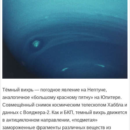
Тёмный вихрь — погодное явление на Нептуне,
аналогичное «большому красному пятну» на Юпитере.
Совмещённый снимок космическим телескопом Хаббла и
данных с Вояджера-2. Как и БКП, темный вихрь движется
в антициклонном направлении, «подметая»
замороженные фрагменты различных веществ из