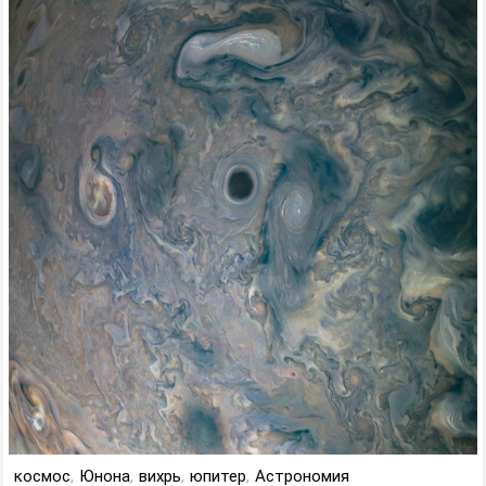
космос
,
Юнона
,
вихрь
,
юпитер
,
Астрономия