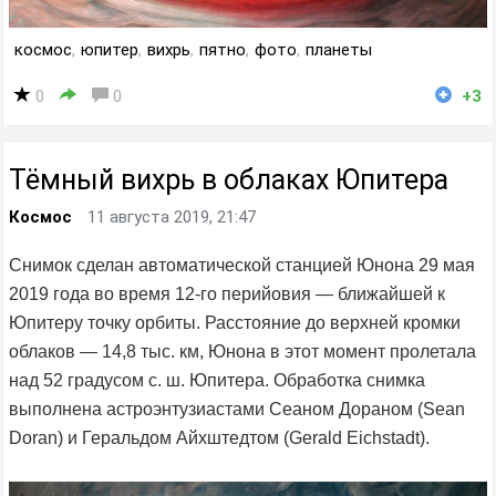
космос
,
юпитер
,
вихрь
,
пятно
,
фото
,
планеты
0
0
+3
Тёмный вихрь в облаках Юпитера
Космос
11 августа 2019, 21:47
Снимок сделан автоматической станцией Юнона 29 мая
2019 года во время 12-го перийовия — ближайшей к
Юпитеру точку орбиты. Расстояние до верхней кромки
облаков — 14,8 тыс. км, Юнона в этот момент пролетала
над 52 градусом с. ш. Юпитера. Обработка снимка
выполнена астроэнтузиастами Сеаном Дораном (Sean
Doran) и Геральдом Айхштедтом (Gerald Eichstadt).