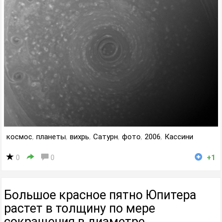
космос
,
планеты
,
вихрь
,
Сатурн
,
фото
,
2006
,
Кассини
0
0
+1
Большое красное пятно Юпитера
растет в толщину по мере
сокращения в диаметре