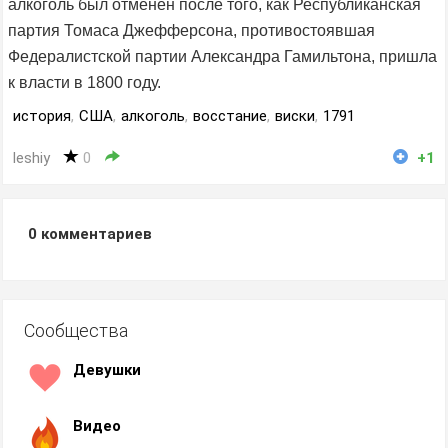
алкоголь был отменён после того, как Республиканская
партия Томаса Джефферсона, противостоявшая
Федералистской партии Александра Гамильтона, пришла
к власти в 1800 году.
история
,
США
,
алкоголь
,
восстание
,
виски
,
1791
leshiy
0
+1
0
комментариев
Сообщества
Девушки
Видео