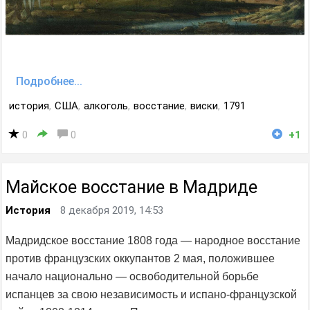
Подробнее...
история
,
США
,
алкоголь
,
восстание
,
виски
,
1791
0
0
+1
Майское восстание в Мадриде
История
8 декабря 2019, 14:53
Мадридское восстание 1808 года — народное восстание
против французских оккупантов 2 мая, положившее
начало национально — освободительной борьбе
испанцев за свою независимость и испано-французской