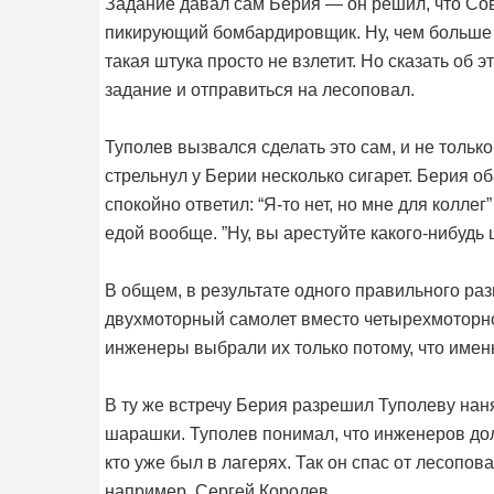
Задание давал сам Берия — он решил, что С
пикирующий бомбардировщик. Ну, чем больше 
такая штука просто не взлетит. Но сказать об
задание и отправиться на лесоповал.
Туполев вызвался сделать это сам, и не тольк
стрельнул у Берии несколько сигарет. Берия об
спокойно ответил: “Я-то нет, но мне для коллег
едой вообще. ”Ну, вы арестуйте какого-нибудь 
В общем, в результате одного правильного ра
двухмоторный самолет вместо четырехмоторно
инженеры выбрали их только потому, что имен
В ту же встречу Берия разрешил Туполеву нан
шарашки. Туполев понимал, что инженеров дол
кто уже был в лагерях. Так он спас от лесопов
например, Сергей Королев.