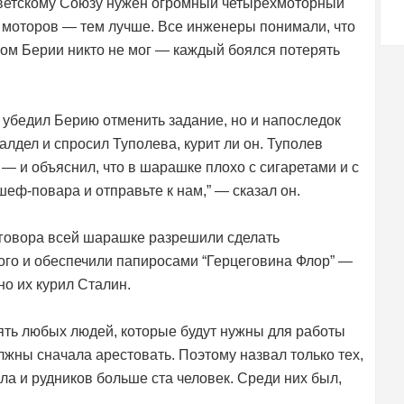
оветскому Союзу нужен огромный четырехмоторный
моторов — тем лучше. Все инженеры понимали, что
 этом Берии никто не мог — каждый боялся потерять
о убедил Берию отменить задание, но и напоследок
алдел и спросил Туполева, курит ли он. Туполев
” — и объяснил, что в шарашке плохо с сигаретами и с
шеф-повара и отправьте к нам,” — сказал он.
зговора всей шарашке разрешили сделать
го и обеспечили папиросами “Герцеговина Флор” —
но их курил Сталин.
ять любых людей, которые будут нужны для работы
жны сначала арестовать. Поэтому назвал только тех,
ала и рудников больше ста человек. Среди них был,