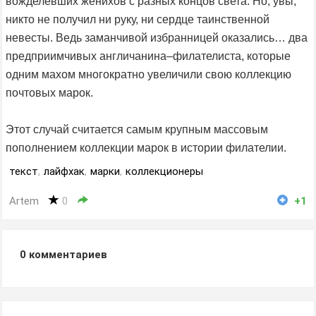
вожделевших женихов с разных концов света. Но, увы,
никто не получил ни руку, ни сердце таинственной
невесты. Ведь заманчивой избранницей оказались… два
предприимчивых англичанина–филателиста, которые
одним махом многократно увеличили свою коллекцию
почтовых марок.
Этот случай считается самым крупным массовым
пополнением коллекции марок в истории филателии.
текст
,
лайфхак
,
марки
,
коллекционеры
Artem
0
+1
0
комментариев