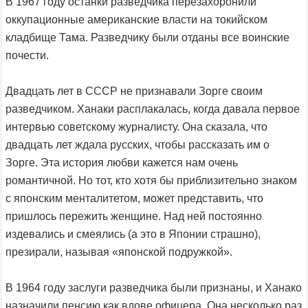
В 1967 году останки разведчика перезахоронили
оккупационные американские власти на токийском
кладбище Тама. Разведчику были отданы все воинские
почести.
Двадцать лет в СССР не признавали Зорге своим
разведчиком. Ханаки расплакалась, когда давала первое
интервью советскому журналисту. Она сказала, что
двадцать лет ждала русских, чтобы рассказать им о
Зорге. Эта история любви кажется нам очень
романтичной. Но тот, кто хотя бы приблизительно знаком
с японским менталитетом, может представить, что
пришлось пережить женщине. Над ней постоянно
издевались и смеялись (а это в Японии страшно),
презирали, называя «японской подружкой».
В 1964 году заслуги разведчика были признаны, и Ханако
назначили пенсию как вдове офицера. Она несколько раз