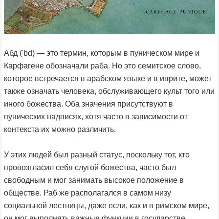
Абд ('bd) — это термин, которым в пуническом мире и
Карфагене обозначали раба. Но это семитское слово,
которое встречается в арабском языке и в иврите, может
также означать человека, обслуживающего культ того или
иного божества. Оба значения присутствуют в
пунических надписях, хотя часто в зависимости от
контекста их можно различить.
У этих людей был разный статус, поскольку тот, кто
провозгласил себя слугой божества, часто был
свободным и мог занимать высокое положение в
обществе. Раб же располагался в самом низу
социальной лестницы, даже если, как и в римском мире,
он мог выполнять важные функции в государстве.