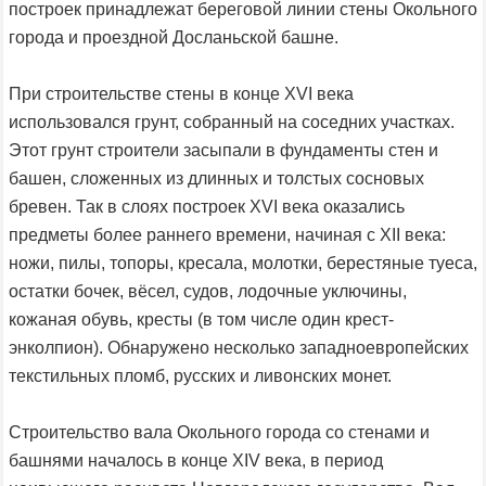
построек принадлежат береговой линии стены Окольного
города и проездной Досланьской башне.
При строительстве стены в конце XVI века
использовался грунт, собранный на соседних участках.
Этот грунт строители засыпали в фундаменты стен и
башен, сложенных из длинных и толстых сосновых
бревен. Так в слоях построек XVI века оказались
предметы более раннего времени, начиная с XII века:
ножи, пилы, топоры, кресала, молотки, берестяные туеса,
остатки бочек, вёсел, судов, лодочные уключины,
кожаная обувь, кресты (в том числе один крест-
энколпион). Обнаружено несколько западноевропейских
текстильных пломб, русских и ливонских монет.
Строительство вала Окольного города со стенами и
башнями началось в конце XIV века, в период