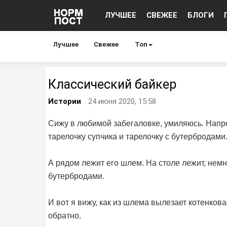
ЛУЧШЕЕ
СВЕЖЕЕ
БЛОГИ
Лучшее
Свежее
Топ
Классический байкер
Истории
24 июня 2020, 15:58
Сижу в любимой забегаловке, умиляюсь. Напро
тарелочку супчика и тарелочку с бутербродами
А рядом лежит его шлем. На столе лежит, немно
бутербродами.
И вот я вижу, как из шлема вылезает котенков
обратно.