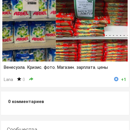
Венесуэла
,
Кризис
,
фото
,
Магазин
,
зарплата
,
цены
Lana
0
+1
0
комментариев
Сообщества